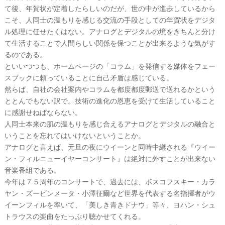
て後、年賀状が定着したらしいのだが、世の中が進歩しているから
こそ、人同士の温もりを感じる交流の手段としての年賀状をデジタ
ル処理に任せたくはない。アナログとデジタルの境をきちんと分け
て生活することで人間らしい関係を保つことが出来るような気がす
るのである。
といいつつも、ホームページの「コラム」を発信する媒体をフェー
スブックに頼っていることに自己矛盾は感じている。
然らば、自社の会社案内やコラムを都度都度郵送で送れるかという
ととんでもない訳で。技術の進化の恩恵を受けて生活していること
に感謝せねばならない。
人同士本来の肌の温もりを感じ合えるアナログとデジタルの融合と
いうことを忘れてはいけないということか。
アナログと言えば、元旦の夜にウイーンと同時中継される『ウイー
ン・フィルニューイヤーコンサート』は絶対に外すことが出来ない
音楽番組である。
今年は７５周年のコンサートで、過去には、ボスコフスキー・カラ
ヤン・ズービンメータ・小澤征爾など世界を代表する名指揮者がウ
イーンフィルを率いて、「美しき青きドナウ」等々、ヨハン・シュ
トラウスの楽曲をたっぷり聴かせてくれる。