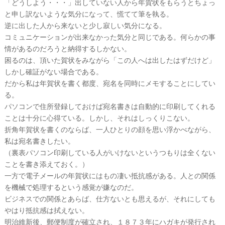
「どうしよう・・・」出していない人から年賀状をもらうとちょっ
と申し訳ないような気分になって、慌てて筆を執る。
逆に出した人から来ないと少し寂しい気分になる。
コミュニケーションが出来なかった気分と同じである。何らかの事
情があるのだろうと納得するしかない。
困るのは、頂いた賀状をみながら「この人へは出したはずだけど」
しかし確証がない場合である。
だから私は年賀状を書く都度、宛名を同時にメモすることにしてい
る。
パソコンで住所登録しておけば宛名書きは自動的に印刷してくれる
ことは十分に心得ている。しかし、それはしっくりこない。
折角年賀状を書くのならば、一人ひとりの顔を思い浮かべながら、
私は宛名書きしたい。
（裏表パソコン印刷している人がいけないというつもりは全くない
ことを書き添えておく。）
一方で電子メールの年賀状にはもの凄い抵抗感がある。人との関係
を機械で処理するという感覚が嫌なのだ。
ビジネスでの関係とあらば、仕方ないとも思えるが、それにしても
やはり抵抗感は拭えない。
明治維新後、郵便制度が確立され、１８７３年にハガキが発行され