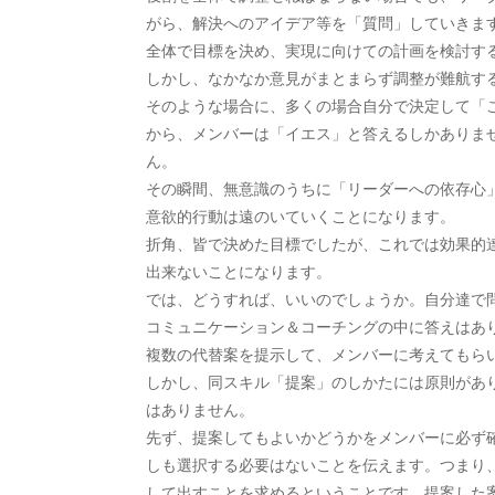
がら、解決へのアイデア等を「質問」していきま
全体で目標を決め、実現に向けての計画を検討す
しかし、なかなか意見がまとまらず調整が難航す
そのような場合に、多くの場合自分で決定して「
から、メンバーは「イエス」と答えるしかありま
ん。
その瞬間、無意識のうちに「リーダーへの依存心
意欲的行動は遠のいていくことになります。
折角、皆で決めた目標でしたが、これでは効果的
出来ないことになります。
では、どうすれば、いいのでしょうか。自分達で
コミュニケーション＆コーチングの中に答えはあ
複数の代替案を提示して、メンバーに考えてもら
しかし、同スキル「提案」のしかたには原則があ
はありません。
先ず、提案してもよいかどうかをメンバーに必ず
しも選択する必要はないことを伝えます。つまり
して出すことを求めるということです。提案した