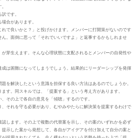
す。
る訳です。
る場合があります。
これで良いかと？」と投げかけます。メンバーに打開策がないのです
せん。面倒に思って「それでいいですよ」と返事するかもしれませ
」が芽生えます。そんな心理状態に支配されるとメンバーの自発性や
達成は困難になってしまうでしょう。結果的にリーダーシップを発揮
問題を解決したという意識を担保する良い方法はあるのでしょうか。
ります。同スキルでは、「提案する」という考え方があります。
い、その上で各自の意見を「傾聴」するのです。
り、それを守る必要があり、むやみやたらに解決策を提案するわけで
確認します。その上で複数の代替案を示し、その案のいずれかを必ず
、提示した案から発想して、各自がアイデアを付け加えて自分の案と
案が採用されなくても、全く構わないという姿勢を持った上で「提