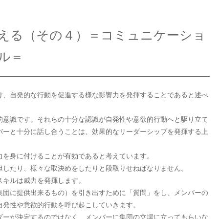
える（その４）＝コミュニケーショ
ル＝
け、自発的な行動を促進する様な影響力を発揮することであると述べ
的意識です。それらの十分な認識が自発性や意欲的行動へと駆り立て
バーと十分に話し合うことは、効果的なリーダーシップを発揮する上
力を身に付けることが有効であると考えています。
担したり、様々な取決めをしたりと段取りせねばなりません。
スキルは威力を発揮します。
集団に提供出来るもの）を引き出すために「質問」をし、メンバーの
自発性や意欲的行動を呼び起こしていきます。
ダーが決定するのではなく、メンバーに集団の立場に立ってもらいな